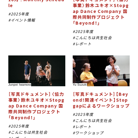
le
事業〉鈴木ユキオ×Stopg
ap Dance Company 国
2025年度
際共同制作プロジェクト
イベント情報
「Beyond！」
2025年度
こんにちは共生社会
レポート
Junpei Iwamoto
Yu Suzuki
［写真ドキュメント］〈協力
［写真ドキュメント］【Bey
事業〉鈴木ユキオ×Stopg
ond！関連イベント】Stop
ap Dance Company 国
gapによるワークショップ
際共同制作プロジェクト
2025年度
「Beyond！」
こんにちは共生社会
2025年度
レポート
こんにちは共生社会
ワークショップ