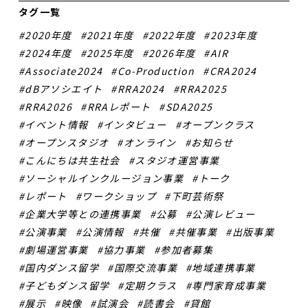
タグ一覧
2020年度
2021年度
2022年度
2023年度
2024年度
2025年度
2026年度
AIR
Associate2024
Co-Production
CRA2024
dBアソシエイト
RRA2024
RRA2025
RRA2026
RRAレポート
SDA2025
イベント情報
インタビュー
オープンクラス
オープンスタジオ
オンライン
お知らせ
こんにちは共生社会
スタジオ運営事業
ソーシャルインクルージョン事業
トーク
レポート
ワークショップ
下町芸術祭
企業大学等との連携事業
公募
公演レビュー
公演事業
公演情報
共催
共催事業
出版事業
劇場運営事業
協力事業
参加者募集
国内ダンス留学
国際交流事業
地域連携事業
子どもダンス留学
定期クラス
専門家育成事業
展示
映像
試演会
読書会
貸館