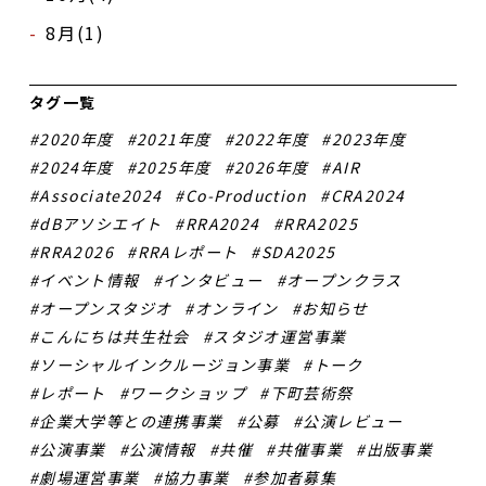
8月(1)
タグ一覧
2020年度
2021年度
2022年度
2023年度
2024年度
2025年度
2026年度
AIR
Associate2024
Co-Production
CRA2024
dBアソシエイト
RRA2024
RRA2025
RRA2026
RRAレポート
SDA2025
イベント情報
インタビュー
オープンクラス
オープンスタジオ
オンライン
お知らせ
こんにちは共生社会
スタジオ運営事業
ソーシャルインクルージョン事業
トーク
レポート
ワークショップ
下町芸術祭
企業大学等との連携事業
公募
公演レビュー
公演事業
公演情報
共催
共催事業
出版事業
劇場運営事業
協力事業
参加者募集