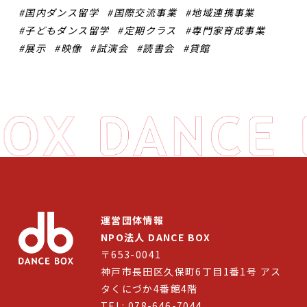
国内ダンス留学
国際交流事業
地域連携事業
子どもダンス留学
定期クラス
専門家育成事業
展示
映像
試演会
読書会
貸館
運営団体情報
NPO法人 DANCE BOX
〒653-0041
神戸市長田区久保町6丁目1番1号 アス
タくにづか4番館4階
TEL: 078-646-7044