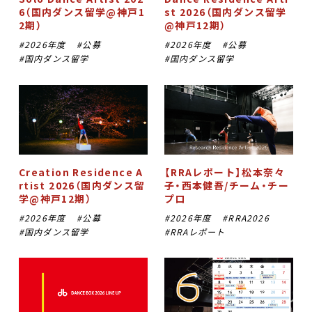
6（国内ダンス留学@神戸1
st 2026（国内ダンス留学
2期）
@神戸12期）
2026年度
公募
2026年度
公募
国内ダンス留学
国内ダンス留学
Creation Residence A
【RRAレポート】松本奈々
rtist 2026（国内ダンス留
子・西本健吾/チーム・チー
学@神戸12期）
プロ
2026年度
公募
2026年度
RRA2026
国内ダンス留学
RRAレポート