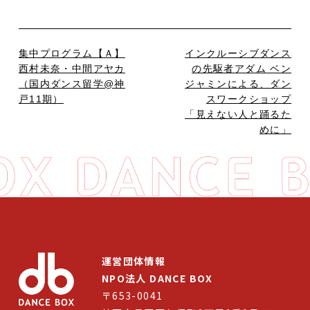
集中プログラム【Ａ】
インクルーシブダンス
西村未奈・中間アヤカ
の先駆者アダム ベン
（国内ダンス留学@神
ジャミンによる、ダン
戸11期）
スワークショップ
「見えない人と踊るた
めに」
運営団体情報
NPO法人 DANCE BOX
〒653-0041