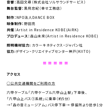
音響：
高田文尋（株式会社ソルサウンドサービス）
舞台監督：
黒飛忠紀（幸せ工務店）
制作：
NPO法人DANCE BOX
映像制作：
野田亮
共催：
Artist in Residence KOBE(AiRK)
プロデュース：
森山未來(Artist in Residence KOBE)
照明機材協力:
カラーキネティクス・ジャパン社
協力:
デザイン・クリエイティブセンター神戸(KIITO)
= = = = =
アクセス
◯公共交通機関をご利用の方
六甲ケーブル「六甲ケーブル六甲山上駅」下車後、
「六甲山上バス①系統」に乗車（約5分）
→「森の音ミュージアム」バス停下車→ 停留所より徒歩1分