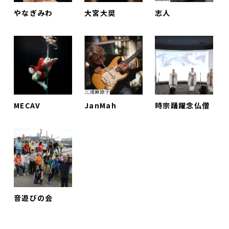
やなぎみわ
大宮大奨
志人
三浦麻旅子
MECAV
JanMah
時宗踊躍念仏僧
音遊びの会