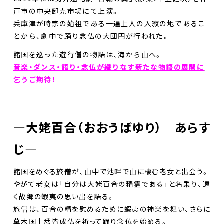
戸市の中央卸売市場にて上演。
兵庫津が時宗の始祖である一遍上人の入寂の地であるこ
とから、劇中で踊り念仏の大団円が行われた。
諸国を巡った遊行僧の物語は、海から山へ。
音楽・ダンス・語り・念仏が織りなす新たな物語の展開に
乞うご期待！
—大姥百合（おおうばゆり） あらす
じ—
諸国をめぐる旅僧が、山中で池畔で山に棲む老女と出会う。
やがて老女は「自分は大姥百合の精霊である」と名乗り、遠
く故郷の蝦夷の思い出を語る。
旅僧は、百合の精を慰めるために蝦夷の神楽を舞い、さらに
草木国土悉皆成仏を祈って踊り念仏を始める。