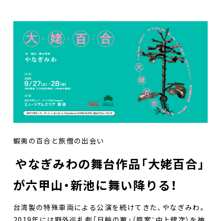
蝦夷の百合と旅僧の出会い
やなぎみわの舞台作品「大姥百合」
が六甲山・新池に舞い降りる！
台湾製の特殊車両による公演を続けてきた、やなぎみわ。
2019年には野外巡礼劇「日輪の翼」（原案：中上健次）を神