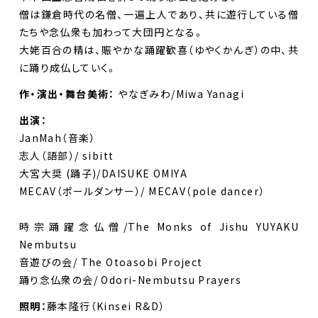
僧は鎌倉時代の名僧、一遍上人であり、共に遊行している僧
たちや念仏衆も加わって大団円となる。
大姥百合の精は、賑やかな踊躍歓喜（ゆやくかんぎ）の中、共
に踊り成仏していく。
作・演出・舞台美術：
やなぎみわ/Miwa Yanagi
出演：
JanMah（音楽）
志人（語部）/ sibitt
大宮大奨 (踊子)/DAISUKE OMIYA
MECAV（ポールダンサー）/ MECAV（pole dancer）
時宗踊躍念仏僧/The Monks of Jishu YUYAKU
Nembutsu
音遊びの会/ The Otoasobi Project
踊り念仏衆の会/ Odori-Nembutsu Prayers
照明：
藤本隆行（Kinsei R&D）