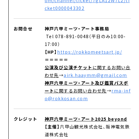
om/channel/ticket/7gLA1zW7Lz/ti
cket0000043302
お問合せ
神戸六甲ミーツ・アート事務局
Tel 078-891-0048（平日のみ10:00-
17:00）
【HP】
https://rokkomeetsart.jp/
＝＝＝＝＝
公演及び公演チケット
に関するお問い合
わせ先
→
airk.haaymm@gmail.com
神戸六甲ミーツ・アート及び鑑賞パスポ
ート
に関するお問い合わせ先
→
rma-inf
o@rokkosan.com
クレジット
神戸六甲ミーツ・アート2025 beyond
【主催】
六甲山観光株式会社、阪神電気鉄
道株式会社