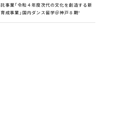
委託事業「令和４年度次代の文化を創造する新
育成事業」国内ダンス留学＠神戸８期⁺