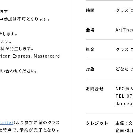
時間
クラス
ます
途中参加は不可となります。
会場
ArtThe
たします。
ります。
ル料が発生します。
料金
クラス
 Express、Mastercard
対象
どなたで
問い合わせください。
お問合せ
NPO法人
TEL：078
danceb
.site/
）より参加希望のクラス
クレジット
主催 : 
た時点で、予約が完了となりま
企画・制作