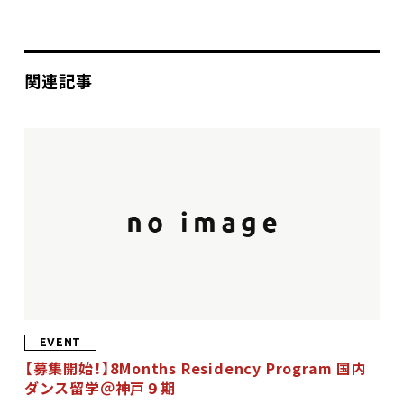
関連記事
DANCE BOXとは
イベント
プロジェクト
コラム
ネットワーク
EVENT
劇場レンタル
【募集開始！】8Months Residency Program 国内
ダンス留学＠神戸９期
アクセス