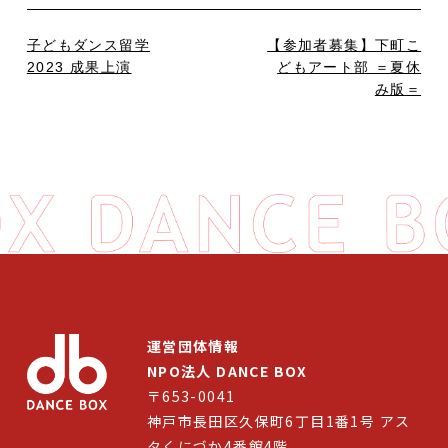
子どもダンス留学
【参加者募集】下町こ
2023 成果上演
どもアート部 ＝夏休
み版＝
運営団体情報
NPO法人 DANCE BOX
〒653-0041
神戸市長田区久保町6丁目1番1号 アス
タくにづか4番館4階