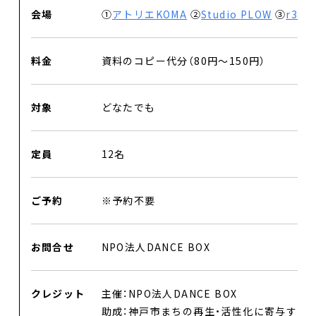
会場
①
アトリエKOMA
②
Studio PLOW
③
r3
料金
資料のコピー代分（80円〜150円）
対象
どなたでも
定員
12名
ご予約
※予約不要
お問合せ
NPO法人DANCE BOX
DANCE BOXとは
イベント
クレジット
主催：NPO法人DANCE BOX
助成：神戸市まちの再生・活性化に寄与す