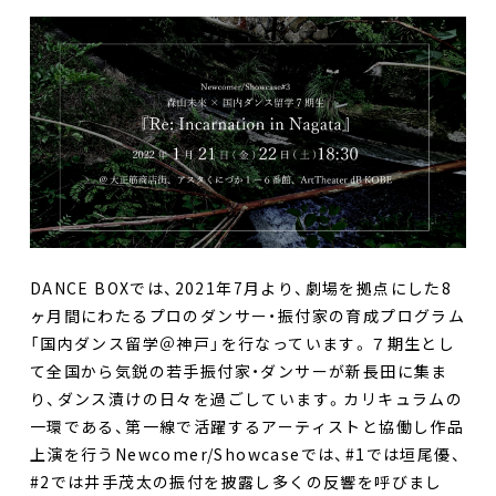
DANCE BOXでは、2021年7月より、劇場を拠点にした8
ヶ月間にわたるプロのダンサー・振付家の育成プログラム
「国内ダンス留学＠神戸」を行なっています。７期生とし
て全国から気鋭の若手振付家・ダンサーが新長田に集ま
り、ダンス漬けの日々を過ごしています。カリキュラムの
一環である、第一線で活躍するアーティストと協働し作品
上演を行うNewcomer/Showcaseでは、#1では垣尾優、
#2では井手茂太の振付を披露し多くの反響を呼びまし