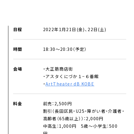
プロジェクト
コラム
日程
2022年1月21日(金)、22日(土)
ネットワーク
時間
18:30〜20:30（予定）
劇場レンタル
アクセス
会場
・大正筋商店街
・アスタくにづか１−６番館
お問合せ
・
ArtTheater dB KOBE
Select Language
▼
料金
前売：2,500円
割引（長田区民・U25・障がい者・介護者・
高齢者（65歳以上））：2,000円
中高生：1,000円 5歳〜小学生：500
円