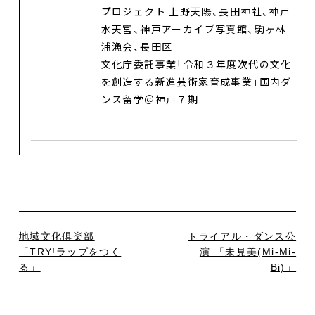
プロジェクト 上野天陽、長田神社、神戸
水天宮、神戸アーカイブ写真館、駒ヶ林
浦漁会、長田区
文化庁委託事業「令和３年度次代の文化
を創造する新進芸術家育成事業」国内ダ
ンス留学＠神戸７期⁺
地域文化倶楽部
トライアル・ダンス公
「TRY!ラップをつく
演 「未見美(Mi-Mi-
る」
Bi)」