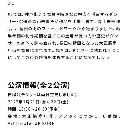
た。
#3では、神戸出身で舞台や映画など幅広く活躍するダン
サー・俳優の森山未來氏が作品を手掛けます。森山未來作
品は、長田の街のフィールドワークから始まりました。約
半年間の制作期間を経てこの土地が持つ力や歴史がダン
サーの身体で読み直され、長田の縮図となった大正筋商
店街を舞台に現れます。観客は、ダンサーに誘われるよう
にしてこの街の感情を体験することになるでしょう。
公演情報(全２公演)
日程
：【チケットは両日完売しました】
2022年1月21日(金)、22日(土)
時間
：18:30〜20:30(予定)
会場
：大正筋商店街、アスタくにづか１−６番館、
ArtTheater dB KOBE