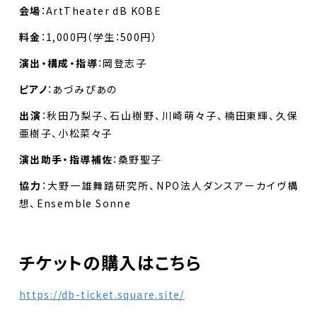
会場
：ArtTheater dB KOBE
料金
：1,000円（学生：500円）
演出・構成・指導
：岡登志子
ピアノ
：あづみぴあの
出演
：秋田乃梨子、石山樹野、川崎萌々子、楠田東輝、久保
亜樹子、小松菜々子
演出助手・指導補佐
：桑野聖子
協力
：大野一雄舞踏研究所、NPO法人ダンスアーカイヴ構
想、Ensemble Sonne
チケットの購入はこちら
https://db-ticket.square.site/