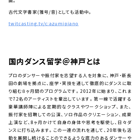
画。
お問合せ
古代文字書家(雅号/音)としても活動中。
Select Language
▼
twitcasting.tv/c:azumipiano
国内ダンス留学＠神戸とは
プロのダンサーや振付家を志望する人を対象に、神戸・新長
田の劇場を拠点に、座学・実技を通して徹底的にダンスに取
り組む８ヶ月間のプログラムです。2012年に始まり、これま
で72名のアーティストを輩出しています。第一線で活躍する
豪華講師陣による定期的なクラスやワークショップ、また、
振付家を招聘しての公演、ソロ作品のクリエーション、成果
上演など、8ヶ月かけて自身の身体や思考を駆使し、日々ダ
ンスに打ち込みます。この一連の流れを通して、20年後も活
動を展開し続けることのできるような底力のあるダンサーや