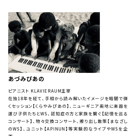
DANCE BOXとは
イベント
プロジェクト
あづみぴあの
コラム
ピアニスト KLAVIERAUM主宰
ネットワーク
在独18年を経て、手相から読み解いたイメージを暗闇で弾
くセッション【くらやみぴあの】、ニューギニア奥地に楽器を
劇場レンタル
運び子供たちとWS、認知症の方と家族を繋ぐ【記憶を巡る
コンサート】、物々交換コンサート、擦り出し散策【まなざし
アクセス
のWS】、ユニット【APINUN】等実験的なライブやWSを企