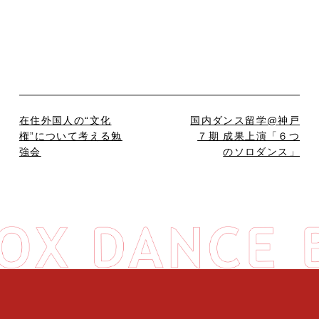
在住外国人の“文化
国内ダンス留学@神戸
権”について考える勉
７期 成果上演「６つ
強会
のソロダンス」