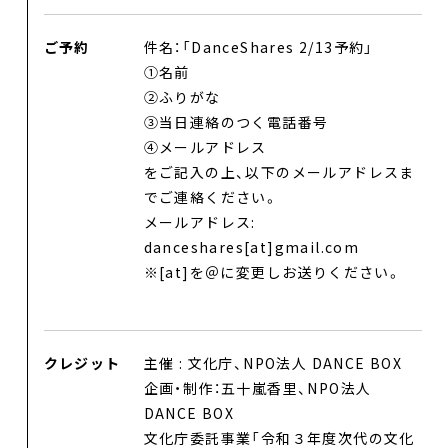
劇場レンタル
ご予約
件名：「DanceShares 2/13予約」
①名前
アクセス
②ふりがな
③当日連絡のつく電話番号
お問合せ
④メールアドレス
をご記入の上、以下のメールアドレスま
Select Language
▼
でご連絡ください。
メールアドレス:
danceshares[at]gmail.com
※[at]を＠に変更しお送りください。
クレジット
主催 : 文化庁、NPO法人 DANCE BOX
企画・制作：五十嵐香里、NPO法人
DANCE BOX
文化庁委託事業「令和３年度次代の文化