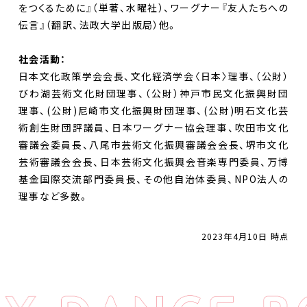
をつくるために』（単著、水曜社）、ワーグナー『友人たちへの
DANCE BOXとは
伝言』（翻訳、法政大学出版局）他。
イベント
社会活動：
プロジェクト
日本文化政策学会会長、文化経済学会〈日本〉理事、（公財）
びわ湖芸術文化財団理事、（公財）神戸市民文化振興財団
コラム
理事、(公財)尼崎市文化振興財団理事、(公財)明石文化芸
術創生財団評議員、日本ワーグナー協会理事、吹田市文化
ネットワーク
審議会委員長、八尾市芸術文化振興審議会会長、堺市文化
芸術審議会会長、日本芸術文化振興会音楽専門委員、万博
劇場レンタル
基金国際交流部門委員長、その他自治体委員、NPO法人の
理事など多数。
アクセス
お問合せ
2023年4月10日 時点
Select Language
▼