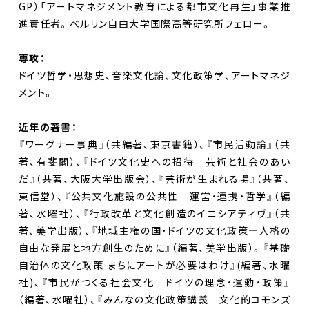
GP）「アートマネジメント教育による都市文化再生」事業推
進責任者。べルリン自由大学国際高等研究所フェロー。
専攻：
ドイツ哲学・思想史、音楽文化論、文化政策学、アートマネジ
メント。
近年の著書：
『ワーグナー事典』（共編著、東京書籍）、『市民活動論』（共
著、有斐閣）、『ドイツ文化史への招待 芸術と社会のあい
だ』（共著、大阪大学出版会）、『芸術が生まれる場』（共著、
東信堂）、『公共文化施設の公共性 運営・連携・哲学』（編
著、水曜社）、『行政改革と文化創造のイニシアティヴ』（共
著、美学出版）、『地域主権の国・ドイツの文化政策―人格の
自由な発展と地方創生のために』（編著、美学出版）。『基礎
自治体の文化政策 まちにアートが必要はわけ』(編著、水曜
社)、『市民がつくる社会文化 ドイツの理念・運動・政策』
（編著、水曜社）、『みんなの文化政策講義 文化的コモンズ