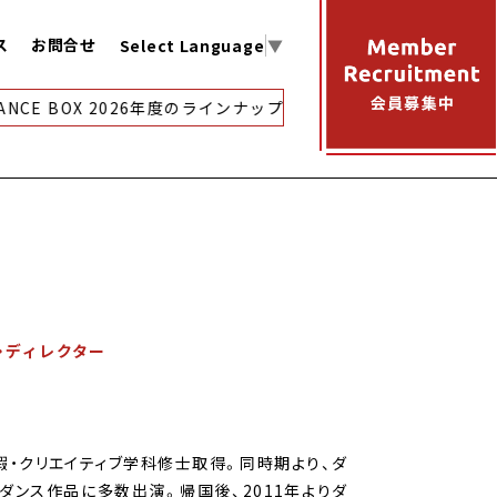
ス
お問合せ
Select Language
▼
ANCE BOX 2026年度のラインナップ紹介
【アーカイブ映像配
ム・ディレクター
Köln余暇・クリエイティブ学科修士取得。同時期より、ダ
ダンス作品に多数出演。帰国後、2011年よりダ