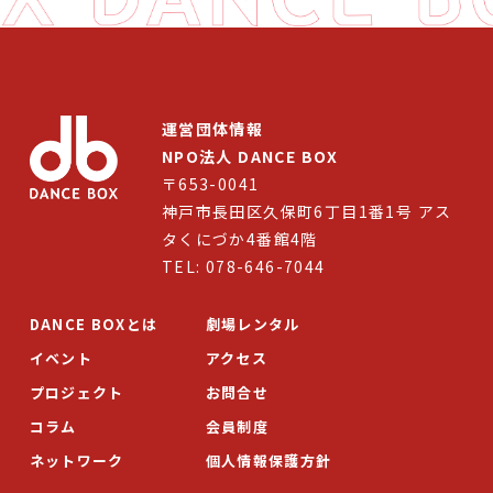
イベント
プロジェクト
コラム
運営団体情報
NPO法人 DANCE BOX
ネットワーク
〒653-0041
神戸市長田区久保町6丁目1番1号 アス
劇場レンタル
タくにづか4番館4階
TEL: 078-646-7044
アクセス
お問合せ
DANCE BOXとは
劇場レンタル
イベント
アクセス
Select Language
▼
プロジェクト
お問合せ
コラム
会員制度
ネットワーク
個人情報保護方針