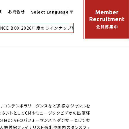
ス
お問合せ
Select Language
▼
NCE BOX 2026年度のラインナップ紹介
【アーカイブ映像配信
zz、コンテンポラリーダンスなど多様なジャンルを
タントとしてCMやミュージックビデオの出演経
ollectiveのパフォーマンスへダンサーとして参
新人振付家ファイナリスト選出や国内のダンスフェ