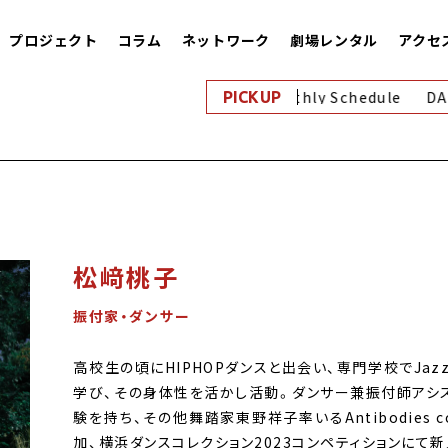
プロジェクト
コラム
ネットワーク
劇場レンタル
アクセ
8月｜Monthly Schedule
DA
PICKUP
松﨑桃子
振付家・ダンサー
高校生の頃にHIPHOPダンスと出会い、専門学校でJa
学び、その身体性を活かし活動。ダンサー兼振付師アシス
験を持ち、その他舞踏家東野祥子率いるAntibodies c
加、横浜ダンスコレクション2023コンペティションにて