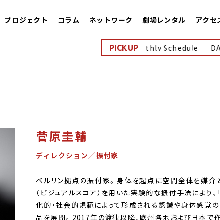
プロジェクト
コラム
ネットワーク
劇場レンタル
アクセ
8月｜Monthly Schedule
DA
PICKUP
菅原圭輔
ディレクション／振付家
ベルリン拠点の振付家。身体を起点に空間全体を媒介
（ビジュアルスコア）を用いた実験的な振付手法により、
化的・社会的規範によって形成される認識や身体感覚の
品を展開。2017年の渡独以降、欧州各地および日本で