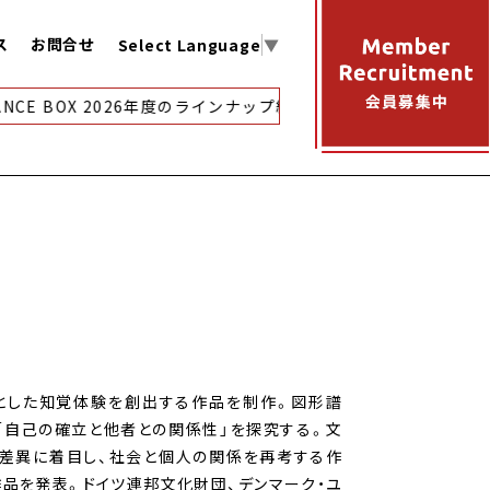
ス
お問合せ
Select Language
▼
NCE BOX 2026年度のラインナップ紹介
【アーカイブ映像配信
とした知覚体験を創出する作品を制作。図形譜
「自己の確立と他者との関係性」を探究する。文
差異に着目し、社会と個人の関係を再考する作
作品を発表。ドイツ連邦文化財団、デンマーク・ユ