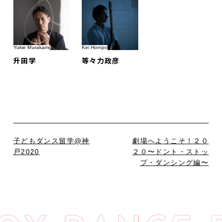
Yukie Murakami
Kei Hompo
升田学
等々力政彦
子どもダンス留学@神
劇場へようこそ！２０
戸2020
２０〜ドント・ストッ
プ・ダンシング編〜