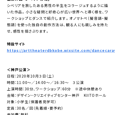
シベリアを旅したある男性の半生をコラージュするように描
いた作品。小さな疑問と好奇心が広い世界へと導く様を、ワ
ークショップとダンスで紹介します。オノマトペ（擬音語・擬
態語）を使った独自の創作方法は、観る人にも親しみを持た
せ、感性を揺さぶります。
特設サイト
https://arttheaterdbkobe.wixsite.com/dancecar
＜神戸公演＞
日程：2020年10月３日（土）
時間：11:00〜／14:00〜／16:30〜 ３公演
上演時間：30分、ワークショップ：60分 ※途中休憩あり
会場：デザイン・クリエイティブセンター神戸 KIITOホール
対象：小学生（保護者見学可）
定員：30名／回（先着順・要予約）
参加費：無料