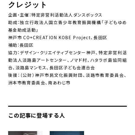
クレジット
企画・主催：特定非営利活動法人ダンスボックス
助成：独立行政法人国立青少年教育振興機構「子どもゆめ
基金助成活動」
神戸市 CO+CREATION KOBE Project、長田区
補助：長田区
協力：デザイン・クリエイティブセンター神戸、特定非営利活
動法人淡路島アートセンター、ノマド村、ハタラボ島協同組
合、淡路島マンモス、長田区子ども会連合会
後援：（公財）神戸市民文化振興財団、淡路市教育委員会、
洲本市教育委員会、南あわじ市
この記事に登場する人