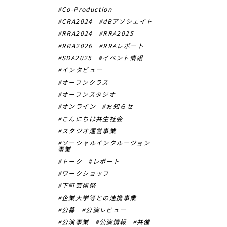
Co-Production
CRA2024
dBアソシエイト
RRA2024
RRA2025
RRA2026
RRAレポート
SDA2025
イベント情報
インタビュー
オープンクラス
オープンスタジオ
オンライン
お知らせ
こんにちは共生社会
スタジオ運営事業
ソーシャルインクルージョン
事業
トーク
レポート
ワークショップ
下町芸術祭
企業大学等との連携事業
公募
公演レビュー
公演事業
公演情報
共催