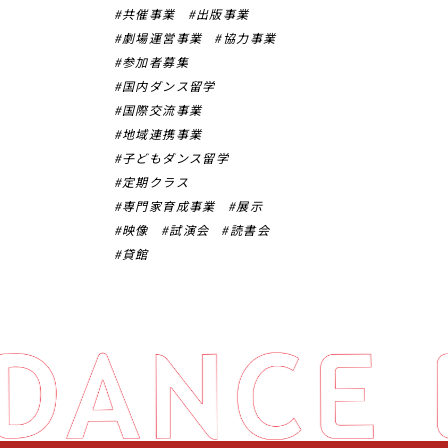
共催事業
出版事業
劇場運営事業
協力事業
参加者募集
国内ダンス留学
国際交流事業
地域連携事業
子どもダンス留学
定期クラス
専門家育成事業
展示
映像
試演会
読書会
貸館