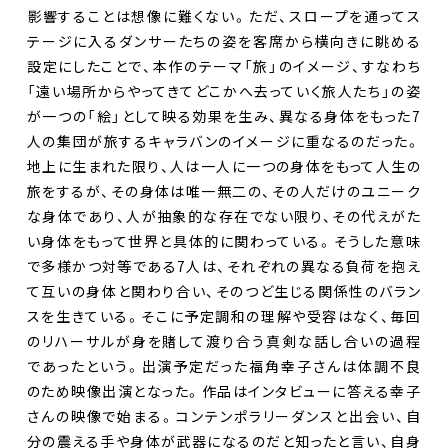
影響することは想像に難くない。ただ、スロープを通ってス
テージに入るダンサーたちの姿を客席から横向きに眺める
設定にしたことで、本作のテーマ「旅」のイメージ、すなわち
「遠い場所からやってきてどこかへ去っていく旅人たち」の姿
が一つの「絵」として映る効果を生み、異なる身体をもった7
人の集団が旅するキャラバンのイメージに重なるのだった。
地上に生まれた限り、人は一人に一つの身体をもって人生の
旅をするが、その身体は唯一無二の、その人だけのユニーク
な身体であり、人が抽象的な存在でない限り、その代えがた
い身体をもって世界と具体的に関わっている。そうした意味
で多様かつ対等である7人は、それぞれの異なる負荷を抱え
て互いの身体と関わり合い、そのつど生じる関係性のバラン
スを生きている。そこに予定調和の理解や受容はなく、毎回
のリハーサルが身を賭して渡り合う真剣な話し合いの過程
であったという。出演予定だった福角幸子さんは体調不良
のため映像出演となった。作品はインタビューに答える幸子
さんの映像で始まる。コンテンポラリーダンスと出会い、自
分の震える手や身体が武器になるのだと知ったと言い、自身