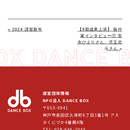
« 2024 謹賀新年
【9期成果上演】 振付
家インタビュー① 安
永ひよりさん、児玉北
斗さん »
運営団体情報
NPO法人 DANCE BOX
〒653-0041
神戸市長田区久保町6丁目1番1号 アス
タくにづか4番館4階
TEL: 078-646-7044