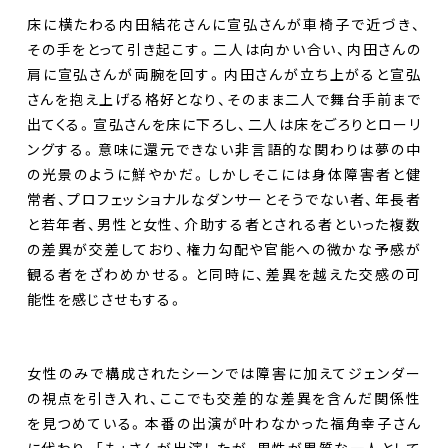
床に横たわる内田結花さんに宣弘さんが車椅子で近づき、
その手をとって引き起こす。二人は向かい合い、内田さんの
肩に宣弘さんが両腕を回す。内田さんが立ち上がると宣弘
さんを抱え上げる格好となり、そのまま二人で舞台手前まで
出てくる。宣弘さんを床に下ろし、二人は床をごろりとローリ
ングする。意味に還元できない非言語的な関わりは夢の中
の光景のように鮮やかだ。しかしそこには身体障害者と健
常者、プロフェッショナルなダンサーとそうでない者、年長者
と若年者、男性と女性、介助する者とされる者といった複数
の差異が交差しており、権力勾配や官能への微かな予感が
観る者をざわめかせる。と同時に、差異を越えた交感の可
能性を感じさせもする。
女性のみで構成されたシーンでは障害に加えてジェンダー
の視点を引き入れ、ここでも交差的な差異を含んだ関係性
を見つめている。本番の出演が叶わなかった福角幸子さん
に代わり、「も」さんが出演したが、男性が異質な一人として