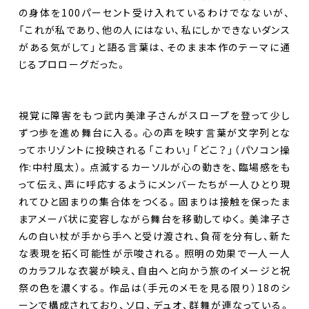
の身体を100パーセント受け入れているわけでなないが、
「これが私であり、他の人にはない、私にしかできないダンス
がある気がして」と語る言葉は、そのまま本作のテーマに通
じるプロローグだった。
視覚に障害をもつ武内美津子さんがスロープを登って少し
ずつ歩を進め舞台に入る。心の声を映す言葉が文字列とな
ってホリゾントに投映される――「こわい」「どこ？」（パソコン操
作:中村風太）。点滅するカーソルが心の動きを、臨場感をも
って伝え、声に呼応するようにメンバーたちが一人ひとり現
れてひと固まりの集合体をつくる。固まりは接触を保ったま
まアメーバ状に変容しながら舞台を移動してゆく。美津子さ
んの白い杖が手から手へと受け渡され、負荷を分有し、新た
な表現を拓く可能性が示唆される。照明の効果で一人一人
のカラフルな衣裳が映え、自由へと向かう旅のイメージと祝
祭の色を濃くする。作品は（手元のメモを見る限り）18のシ
ーンで構成されており、ソロ、デュオ、群舞が連なっている。