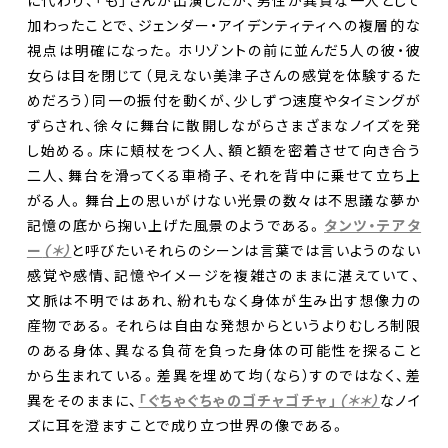
加わったことで、ジェンダー・アイデンティティへの複層的な
視点は明確になった。ホリゾントの前に並んだ5人の彼・彼
女らは目を閉じて（見えない美津子さんの感覚を体験するた
DANCE BOXとは
めだろう）同一の振付を動くが、少しずつ速度やタイミングが
ずらされ、徐々に舞台に散開しながらさまざまなノイズを発
イベント
し始める。床に頬杖をつく人、額と額を密着させて向き合う
二人、舞台を滑ってくる車椅子、それを背中に乗せて立ち上
プロジェクト
がる人。舞台上の思いがけない光景の数々は不思議な夢か
コラム
記憶の底から掬い上げた風景のようである。
タンツ・テアタ
ー
（＊）
と呼びたいそれらのシーンは言葉では言いようのない
ネットワーク
感覚や感情、記憶やイメージを複雑さのままに湛えていて、
文脈は不明ではあれ、紛れもなく身体が生み出す想像力の
劇場レンタル
産物である。それらは自由な発想からというよりむしろ制限
のある身体、異なる負荷を負った身体の可能性を探ること
アクセス
から生まれている。差異を埋めて均（なら）すのではなく、差
異をそのままに、
「ぐちゃぐちゃのゴチャゴチャ」
（＊＊）
なノイ
お問合せ
ズに耳を澄ますことで成り立つ世界の像である。