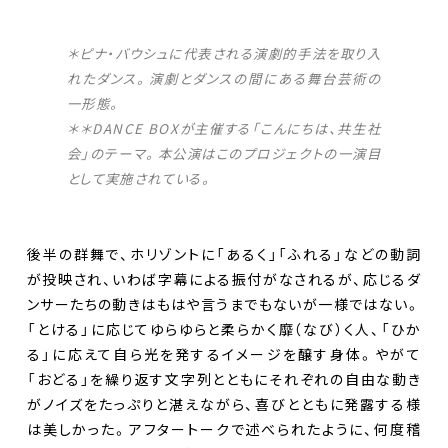
Select Language
▼
＊ピナ・バウシュに代表される演劇的手法を取り入
れたダンス。演劇とダンスの間にある舞台芸術の
一形態。
＊＊DANCE BOXが主催する「こんにちは、共生社
会」のテーマ。本公演はこのプロジェクトの一演目
として実施されている。
後半の群舞で、ホリゾントに「あるく」「ふれる」などの動詞
が投映され、いわば字幕による振付がなされるが、応じるダ
ンサーたちの動きはもはや言うまでもないが一様ではない。
「とける」に応じてゆらゆらと柔らかく靡（なび）く人、「ひか
る」に応えて自ら光を発するイメージを醸す身体。やがて
「おどる」を繰り返す文字列とともにそれぞれの自由な動き
がノイズをたっぷりと湛えながら、喜びとともに発露する様
は美しかった。アフタートークで述べられたように、何度稽