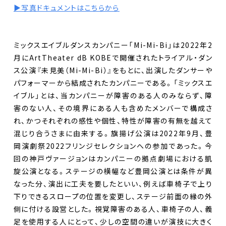
▶︎写真ドキュメントはこちらから
ミックスエイブルダンスカンパニー「Mi-Mi-Bi」は2022年2
月にArtTheater dB KOBEで開催されたトライアル・ダン
ス公演『未見美（Mi-Mi-Bi）』をもとに、出演したダンサーや
パフォーマーから結成されたカンパニーである。「ミックスエ
イブル」とは、当カンパニーが障害のある人のみならず、障
害のない人、その境界にある人も含めたメンバーで構成さ
れ、かつそれぞれの感性や個性、特性が障害の有無を越えて
混じり合うさまに由来する。旗揚げ公演は2022年9月、豊
岡演劇祭2022フリンジセレクションへの参加であった。今
回の神戸ヴァージョンはカンパニーの拠点劇場における凱
旋公演となる。ステージの横幅など豊岡公演とは条件が異
なった分、演出に工夫を要したといい、例えば車椅子で上り
下りできるスロープの位置を変更し、ステージ前面の縁の外
側に付ける設営とした。視覚障害のある人、車椅子の人、義
足を使用する人にとって、少しの空間の違いが演技に大きく