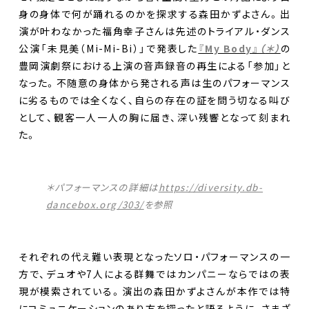
身の身体で何が踊れるのかを探求する森田かずよさん。出
演が叶わなかった福角幸子さんは先述のトライアル・ダンス
公演「未見美（Mi-Mi-Bi）」で発表した
『My Body』
（
＊）
の
豊岡演劇祭における上演の音声録音の再生による「参加」と
なった。不随意の身体から発される声は生のパフォーマンス
に劣るものでは全くなく、自らの存在の証を問う切なる叫び
として、観客一人一人の胸に届き、深い残響となって刻まれ
た。
＊パフォーマンスの詳細は
https://diversity.db-
dancebox.org/303/
を参照
それぞれの代え難い表現となったソロ・パフォーマンスの一
方で、デュオや7人による群舞ではカンパニーならではの表
現が模索されている。演出の森田かずよさんが本作では特
にコミュニケーションのあり方を探ったと語るように、さまざ