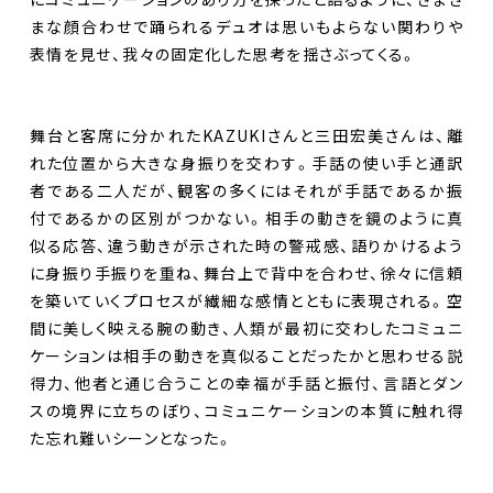
まな顔合わせで踊られるデュオは思いもよらない関わりや
表情を見せ、我々の固定化した思考を揺さぶってくる。
舞台と客席に分かれたKAZUKIさんと三田宏美さんは、離
れた位置から大きな身振りを交わす。手話の使い手と通訳
者である二人だが、観客の多くにはそれが手話であるか振
付であるかの区別がつかない。相手の動きを鏡のように真
似る応答、違う動きが示された時の警戒感、語りかけるよう
に身振り手振りを重ね、舞台上で背中を合わせ、徐々に信頼
を築いていくプロセスが繊細な感情とともに表現される。空
間に美しく映える腕の動き、人類が最初に交わしたコミュニ
ケーションは相手の動きを真似ることだったかと思わせる説
得力、他者と通じ合うことの幸福が手話と振付、言語とダン
スの境界に立ちのぼり、コミュニケーションの本質に触れ得
た忘れ難いシーンとなった。