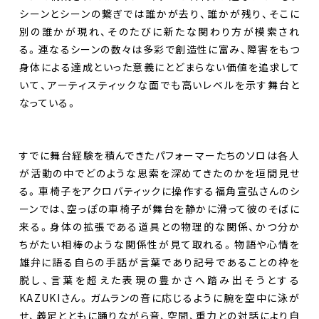
シーンとシーンの繋ぎでは誰かが去り、誰かが残り、そこに
別の誰かが現れ、そのたびに新たな関わり方が模索され
る。連なるシーンの数々は多彩で創造性に富み、障害をもつ
身体による達成といった意義にとどまらない価値を追求して
いて、アーティスティックな面でも高いレベルを示す舞台と
なっている。
すでに舞台経験を積んできたパフォーマーたちのソロは各人
が活動の中でどのような思索を深めてきたのかを垣間見せ
る。車椅子をアクロバティックに操作する福角宣弘さんのシ
ーンでは、空っぽの車椅子が舞台を静かに滑って彼のそばに
来る。身体の拡張である道具との物理的な関係、かつ分か
ちがたい相棒のような関係性が見て取れる。物語や心情を
雄弁に語る自らの手話が言葉であり記号であることの枠を
脱し、言葉を超えた表現の豊かさへ踏み出そうとする
KAZUKIさん。ガムランの音に応じるように腕を空中に泳が
せ、義足とともに踊りながら音、空間、重力との対話により自