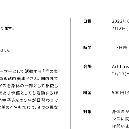
日程
2022年
ります。
7月2日(
時間
土・日曜 1
さい。
会場
ArtThe
ォーマーとして活動する「手の表
*7/1
と踊る武内美津子さん、国内外で
イスを身体の一部として駆使し
料金
500円
であり俳優としても活動するほ
角幸子さんの５名が日替わりで
宏美の４名も加わり、９つの異な
対象
身体障
ンスに
は問い