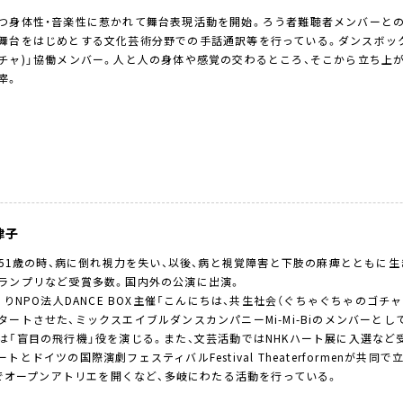
つ身体性・音楽性に惹かれて舞台表現活動を開始。ろう者難聴者メンバーとの
舞台をはじめとする文化芸術分野での手話通訳等を行っている。ダンスボック
チャ)」協働メンバー。人と人の身体や感覚の交わるところ、そこから立ち上
宰。
津子
年、51歳の時、病に倒れ視力を失い、以後、病と視覚障害と下肢の麻痺とともに生
ランプリなど受賞多数。国内外の公演に出演。
年よりNPO法人DANCE BOX主催「こんにちは、共生社会（ぐちゃぐちゃのゴ
タートさせた、ミックスエイブルダンスカンパニーMi-Mi-Biのメンバーとして
は「盲目の飛行機」役を演じる。また、文芸活動ではNHKハート展に入選など受
トとドイツの国際演劇フェスティバルFestival Theaterformenが共同で立ち上げ
d」でオープンアトリエを開くなど、多岐にわたる活動を行っている。