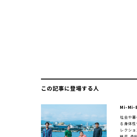
この記事に登場する人
Mi-Mi-
社会や暮
る身体性
レクショ
結花、森