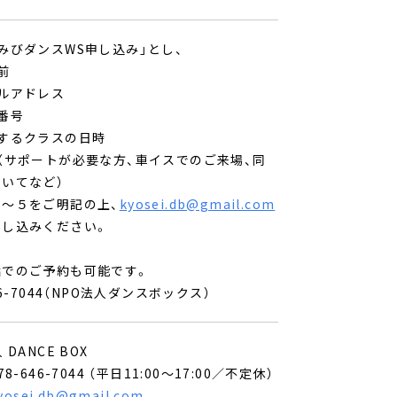
みびダンスWS申し込み」とし、
​
ルアドレス
番号
加するクラスの日時
（サポートが必要な方、車イスでのご来場、同
いてなど）
１〜５をご明記の上、
kyosei.db@gmail.com
し込みください。​
話でのご予約も可能です。
46-7044（NPO法人ダンスボックス）
 DANCE BOX
78-646-7044 （平日11:00〜17:00／不定休）
yosei.db@gmail.com