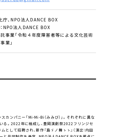
庁、NPO法人DANCE BOX
NPO法人DANCE BOX
委託事業「令和４年度障害者等による文化芸術
事業」
パニー「Mi-Mi-Bi（みみび）」。それぞれに異な
。2022年に結成し、豊岡演劇祭2022フリンジセ
ムとして招聘され、新作『島ゞノ舞ゝゝ』（演出：内田
ーと共同制作を予定。NPO法人DANCE BOXを拠点に