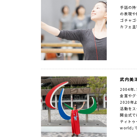
手話の持
の表現や
ゴチャゴ
カフェ主
武内美
2004
金賞やグ
2020
活動をス
開会式で
ティトゥー
worl