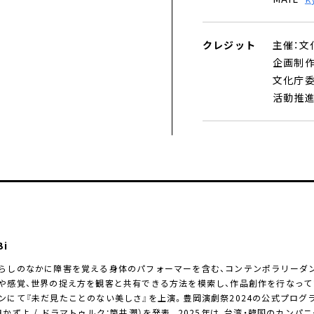
クレジット
主催：文化
企画制作：
文化庁
活動推進
Bi
らしのなかに障害を覚える身体のパフォーマーを含む、コンテンポラリーダンスカン
や感覚、世界の捉え方を観客と共有できる方法を模索し、作品創作を行なっている
ンにて『未だ見たことのない美しさ』を上演。豊岡演劇祭2024の公式プログラ
田かずよ / ドラマトゥルク：筒井潤）を発表。2025年は、台湾・韓国のカンパニ