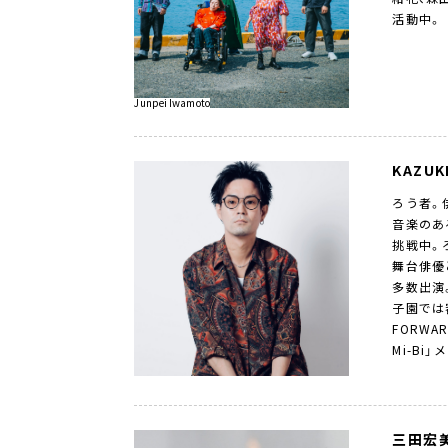
活動中。
Junpei Iwamoto
KAZUK
ろう者。
音楽のあ
挑戦中。
舞台俳優
多数出演
子園では
FORWA
Mi-Bi
三田宏