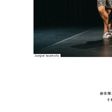
Junpei Iwamoto
身体障
そ