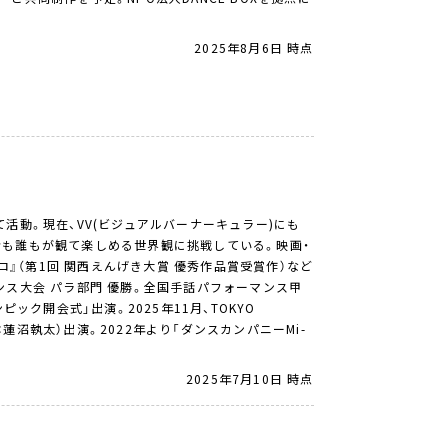
2025年8月6日 時点
活動。現在、VV(ビジュアルバーナーキュラー)にも
者も誰もが観て楽しめる世界観に挑戦している。映画・
ロ』（第1回 関西えんげき大賞 優秀作品賞受賞作）など
ンス大会 パラ部門 優勝。全国手話パフォーマンス甲
ック開会式」出演。2025年11月、TOKYO
 音楽：蓮沼執太）出演。2022年より「ダンスカンパニーMi-
2025年7月10日 時点