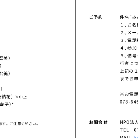
ご予約
件名「み
１、お名前
２、メー
３、電話
４、参
５、備考
田宏美）
行者につ
）
上記の
田宏美）
までお申
）
）
※お電
内田結花）
※中止
078-6
角幸子）*
。
お問合せ
NPO法人
します。ご注意ください。
TEL 0
MAIL
k