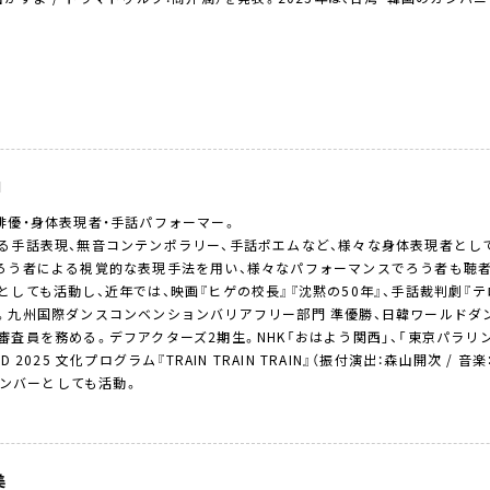
I
俳優・身体表現者・手話パフォーマー。
る手話表現、無音コンテンポラリー、手話ポエムなど、様々な身体表現者として
ろう者による視覚的な表現手法を用い、様々なパフォーマンスでろう者も聴
としても活動し、近年では、映画『ヒゲの校長』『沈黙の50年』、手話裁判劇『テ
。九州国際ダンスコンベンションバリアフリー部門 準優勝、日韓ワールドダ
審査員を務める。デフアクターズ2期生。NHK「おはよう関西」、「東京パラリンピ
RD 2025 文化プログラム『TRAIN TRAIN TRAIN』（振付演出：森山開次 /
」メンバーとしても活動。
美