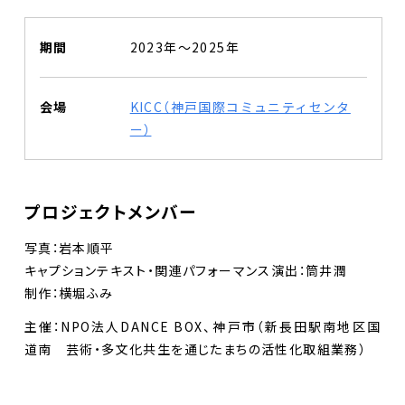
期間
2023年〜2025年
会場
KICC（神戸国際コミュニティセンタ
ー）
プロジェクトメンバー
写真：岩本順平
キャプションテキスト・関連パフォーマンス演出：筒井潤
制作：横堀ふみ
主催：NPO法人DANCE BOX、神戸市（新長田駅南地区国
道南 芸術・多文化共生を通じたまちの活性化取組業務）