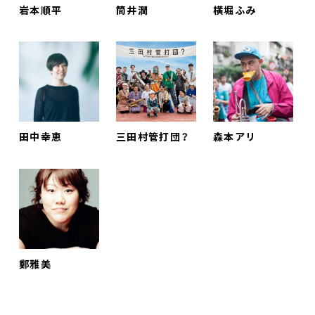
岩本順平
筒井潤
横堀ふみ
プロジェクト
コラム
ネットワーク
劇場レンタル
田中幸恵
三田村管打団？
森本アリ
アクセス
お問合せ
Select Language
▼
鄭雅美