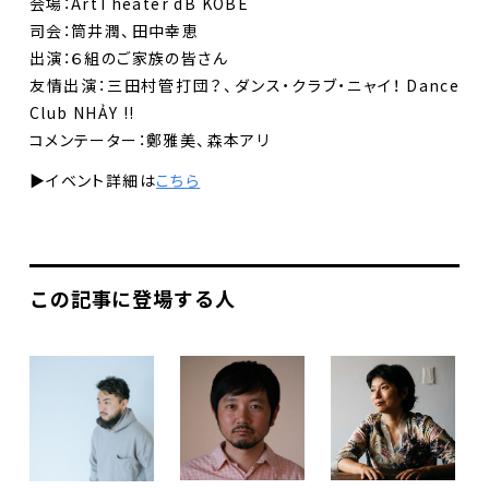
会場：ArtTheater dB KOBE
司会：筒井潤、田中幸恵
出演：６組のご家族の皆さん
友情出演：三田村管打団？、ダンス・クラブ・ニャイ！ Dance
Club NHẢY !!
コメンテーター：鄭雅美、森本アリ
▶︎イベント詳細は
こちら
この記事に登場する人
DANCE BOXとは
イベント