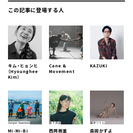
この記事に登場する人
キム・ヒョンヒ
Cane &
KAZUKI
（Hyounghee
Movement
Kim）
Junpei Iwamoto
阪下滉成
藤本ツトム
Mi-Mi-Bi
西岡樹里
森田かずよ