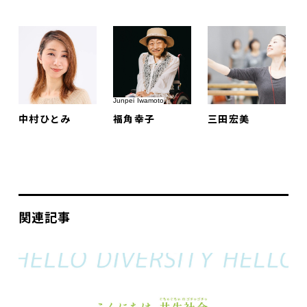
Junpei Iwamoto
中村ひとみ
福角幸子
三田宏美
関連記事