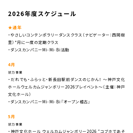
DANCE BOXとは
2026年度スケジュール
イベント
★通年
プロジェクト
・やさしいコンテンポラリーダンスクラス（ナビゲーター：西岡樹
里）*月に一度の定期クラス
コラム
・ダンスカンパニーMi-Mi-Bi活動
ネットワーク
4月
協力事業
劇場レンタル
・だれでも・ふらっと・新長田駅前ダンスのじかん！ 〜神戸文化
ホールウェルカムジャンボリー2026プレイベント～（主催：神戸
アクセス
文化ホール）
・ダンスカンパニーMi-Mi-Bi『オープン稽古』
お問合せ
5月
Select Language
▼
協力事業
・神戸文化ホール ウェルカムジャンボリー2026 “コブホであそ