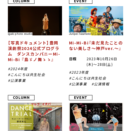
COLUMN
EVENT
DANCE BOXとは
イベント
igaki photo studio
Junpei Iwamoto
【写真ドキュメント】豊岡
Mi-Mi-Bi『未だ見たことの
プロジェクト
演劇祭2024公式プログラ
ない美しさ〜神戸ver.〜』​
ム ダンスカンパニーMi-
コラム
日程
2023年10月26日
Mi-Bi 『島ゞノ舞ゝゝ』​
(木)〜28日(土)
2024年度
ネットワーク
2023年度
こんにちは共生社会
こんにちは共生社会
公演事業
公演事業
公演情報
劇場レンタル
アクセス
COLUMN
EVENT
お問合せ
Select Language
▼