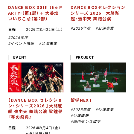
DANCE BOX 30th the P
DANCE BOXセレクション
ARTY!（第1部）＋ 大谷燠
シリーズ 2026 大駱駝
いいちこ忌（第2部）
艦・壺中天 舞踏公演
2026年度
公演事業
日程
2026年8月22日（土）
2026年度
イベント情報
公演事業
EVENT
PROJECT
【DANCE BOX セレクショ
留学NEXT
ン・シリーズ2026 】大駱駝
2025年度
公演事業
艦 壺中天 舞踏公演 梁鐘譽
公演情報
『春の祭典』
国内ダンス留学
日程
2026年9月4日（金）
～9月6日（日）