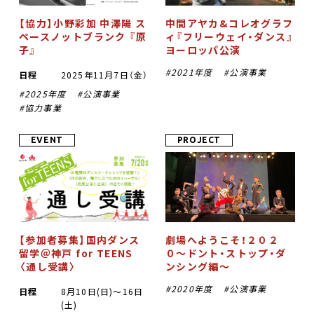
【協力】小野彩加 中澤陽 ス
中間アヤカ&コレオグラフ
ペースノットブランク 『原
ィ『フリーウェイ・ダンス』
子』
ヨーロッパ公演
2021年度
公演事業
日程
2025年11月7日（金）
2025年度
公演事業
協力事業
EVENT
PROJECT
【参加者募集】国内ダンス
劇場へようこそ！２０２
留学＠神戸 for TEENS
０〜ドント・ストップ・ダ
〈通し受講〉
ンシング編〜
2020年度
公演事業
日程
8月10日(日)〜16日
(土)