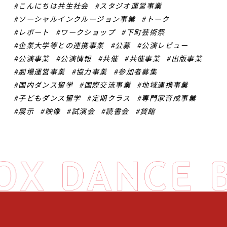
こんにちは共生社会
スタジオ運営事業
ソーシャルインクルージョン事業
トーク
レポート
ワークショップ
下町芸術祭
企業大学等との連携事業
公募
公演レビュー
公演事業
公演情報
共催
共催事業
出版事業
劇場運営事業
協力事業
参加者募集
国内ダンス留学
国際交流事業
地域連携事業
子どもダンス留学
定期クラス
専門家育成事業
展示
映像
試演会
読書会
貸館