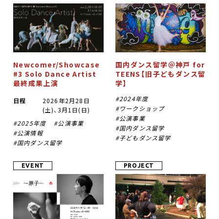
Newcomer/Showcase
国内ダンス留学＠神戸 for
#3 Solo Dance Artist
TEENS【旧子どもダンス留
最終成果上演
学】
2024年度
日程
2026年2月28日
ワークショップ
(土)、3月1日(日)
公演事業
2025年度
公演事業
国内ダンス留学
公演情報
子どもダンス留学
国内ダンス留学
EVENT
PROJECT