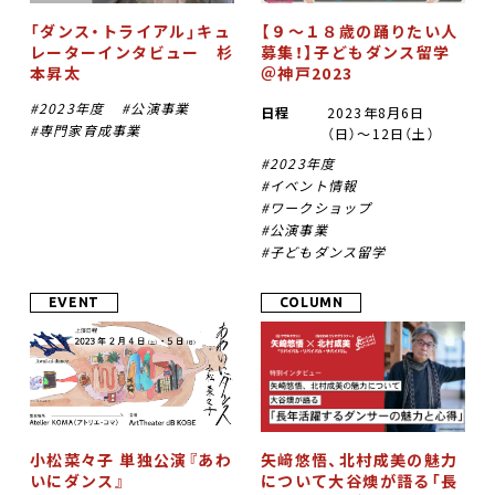
「ダンス・トライアル」キュ
【９〜１８歳の踊りたい人
レーターインタビュー 杉
募集！】子どもダンス留学
本昇太
＠神戸2023
2023年度
公演事業
日程
2023年8月6日
専門家育成事業
（日）〜12日（土）
2023年度
イベント情報
ワークショップ
公演事業
子どもダンス留学
EVENT
COLUMN
小松菜々子 単独公演『あわ
矢﨑悠悟、北村成美の魅力
いにダンス』
について大谷燠が語る「長