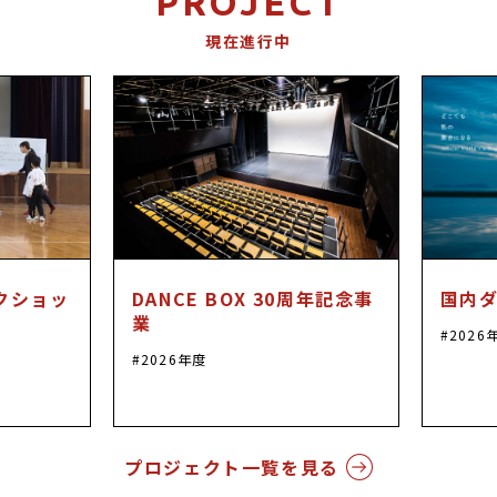
PROJECT
現在進行中
DANCE BOXとは
イベント
プロジェクト
クショッ
DANCE BOX 30周年記念事
国内ダ
コラム
業
2026
2026年度
ネットワーク
劇場レンタル
プロジェクト一覧を見る
アクセス