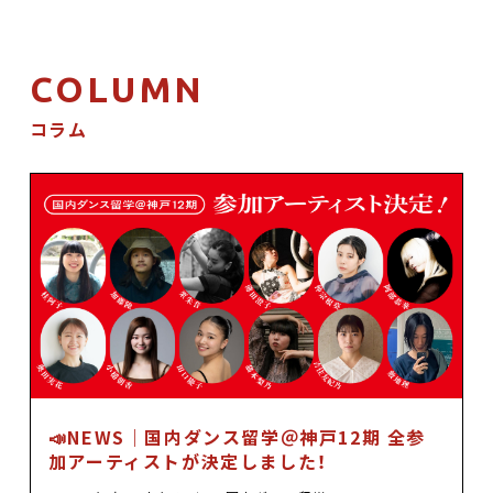
お問合せ
Select Language
▼
COLUMN
コラム
📣NEWS｜国内ダンス留学＠神戸12期 全参
加アーティストが決定しました！