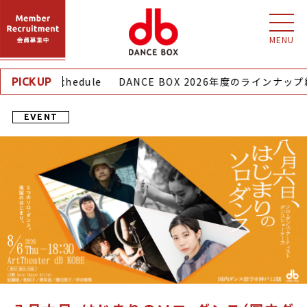
MENU
onthly Schedule
DANCE BOX 2026年度のラインナップ
PICKUP
EVENT